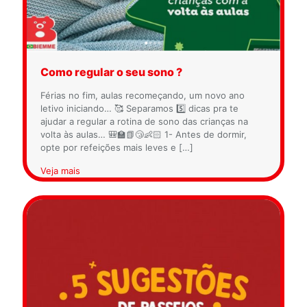
Como regular o seu sono ?
Férias no fim, aulas recomeçando, um novo ano
letivo iniciando… 🥰 Separamos 5️⃣ dicas pra te
ajudar a regular a rotina de sono das crianças na
volta às aulas… 🎒🏫📗😴👶🏻 1- Antes de dormir,
opte por refeições mais leves e
[…]
Veja mais