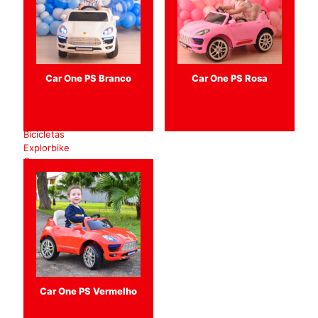
Andador
Lady Bus
Andador
Dodô Bus
Andadores
Car One PS Branco
Car One PS Rosa
Baby Leão
Mega Car
Push Baby
Easy Ride
Bicicletas
Explorbike
Carros
Carro a
Pedal
Carros
Elétricos
Motos
Elétricas
Motos 12v
Sport
Supert
Car One PS Vermelho
Motos 6v
Quadriciclos