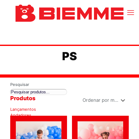
PS
Pesquisar
Produtos
Lançamentos
Andadores
Andadores
Bus
Andador
Zoo Bus