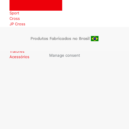
Big Quad
Off Road
Sport
Cross
JP Cross
Quad
Cross
Sonho
Encantado
Tratores
Manage consent
Acessórios
Licenciados
Tratores a
Pedal
Tratores
Elétricos
Super
Farmer
Escavadeira
B Land
Triciclos
Teddy
Little Trike
Baby Trike