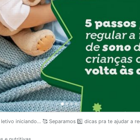
etivo iniciando… 🥰 Separamos 5️⃣ dicas pra te ajudar a re
s e nutritivas