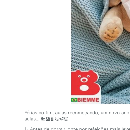
Férias no fim, aulas recomeçando, um novo ano l
aulas… 🎒🏫📗😴👶🏻
1- Antes de dormir, opte por refeições mais leve