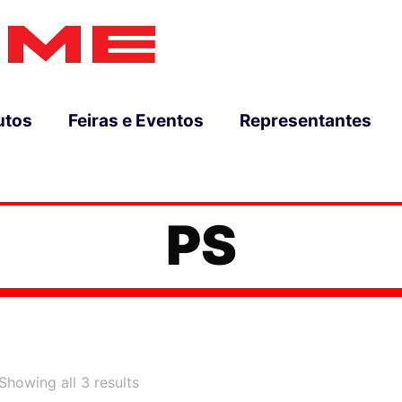
utos
Feiras e Eventos
Representantes
PS
Sorted
Showing all 3 results
by