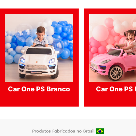
latest
Car One PS Branco
Car One PS