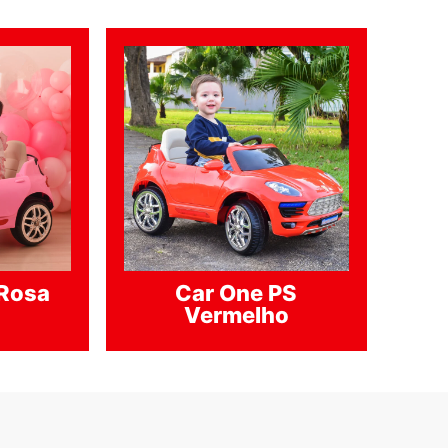
 Rosa
Car One PS
Vermelho