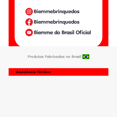
PABX: (12) 2124-6600
Assistência Técnica:
Manage consent
• Telefone: +55 (12) 2124-6611 / WhatsApp + 55
(12) 98865-3621
Horario de Atendimento:
• Segunda à Quinta: 7:30 a 12:00 e de 13:00 as
17:30