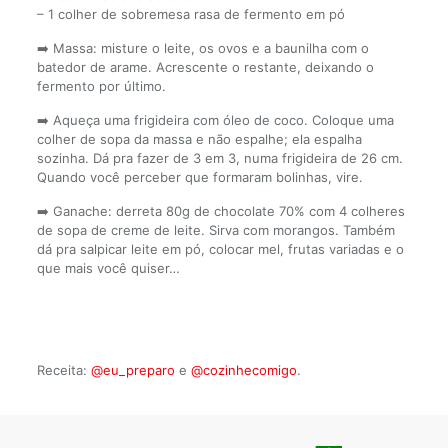
– 1 colher de sobremesa rasa de fermento em pó
➡️ Massa: misture o leite, os ovos e a baunilha com o
batedor de arame. Acrescente o restante, deixando o
fermento por último.
➡️ Aqueça uma frigideira com óleo de coco. Coloque uma
colher de sopa da massa e não espalhe; ela espalha
sozinha. Dá pra fazer de 3 em 3, numa frigideira de 26 cm.
Quando você perceber que formaram bolinhas, vire.
➡️ Ganache: derreta 80g de chocolate 70% com 4 colheres
de sopa de creme de leite. Sirva com morangos. Também
dá pra salpicar leite em pó, colocar mel, frutas variadas e o
que mais você quiser…
Receita:
@eu_preparo
e
@cozinhecomigo
.