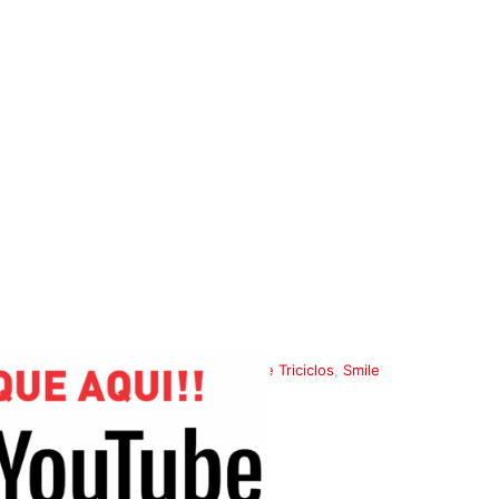
Categorias:
Triciclos
,
Andadores e Triciclos
,
Smile
SKU:
7898319425637-2-1-1
Detalhes
Rodas grandes